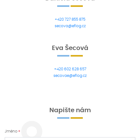
+420 727 855 875
secova@eflog.cz
Eva Šecová
+420 602 628 657
secovae@eflog.cz
Napište nám
Jméno